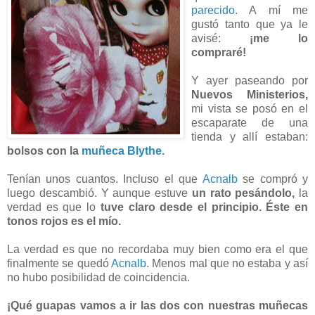
parecido.
A mí me
gustó tanto que ya le
avisé:
¡me lo
compraré!
Y ayer paseando por
Nuevos Ministerios,
mi vista se posó en el
escaparate de una
tienda y allí estaban:
bolsos con la
muñeca Blythe.
Tenían unos cuantos. Incluso el que
Acnalb
se compró y
luego descambió. Y aunque estuve
un rato pesándolo,
la
verdad es que lo
tuve claro desde el principio.
Éste en
tonos rojos es el mío.
La verdad es que no recordaba muy bien como era el que
finalmente se quedó
Acnalb
. Menos mal que no estaba y así
no hubo posibilidad de coincidencia.
¡Qué guapas vamos a ir las dos con nuestras muñecas