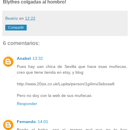
Blythes colgadas al hombro!
Beatriz
en
12:22
Compartir
6 comentarios:
Anabel
13:32
Pues hay uan chica de Sevilla que hace esas muñecas,
creo que tiene tienda en etsy, y blog:
http://www.20six.co.uk/Lupita/person/1g4mvi3ebxsw6
Pero no doy con la web de sus muñecas
Responder
Fernando
14:01
Bonito el bolso, eso sí, menos mal que no te has