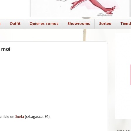
a
Outfit
Quienes somos
Showrooms
Sorteo
Tien
t moi
ponible en
Suela
(c/Lagasca, 94).