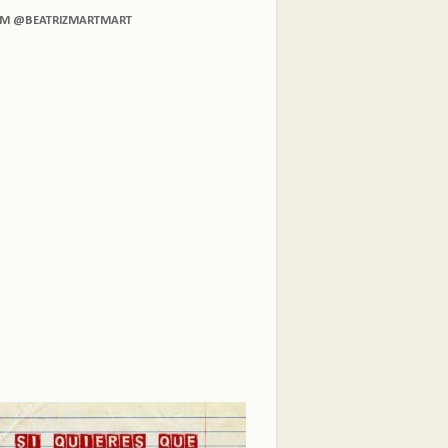
AM @BEATRIZMARTMART