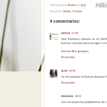
Publicado por
Beatriz
en
8:27
Etiquetas:
Moda
,
Tiendas
4 comentarios:
ainhoa
11:38
Qué bonitos¡¡¡ todavía no sé dónd
buenos consejos para escoger y cui
Gracias Bea, guapa¡¡¡
Responder
Ariel
14:59
Ya me pasarás la factura después!
Responder
Anónimo
18:22
¡me encantan las plataformas de c