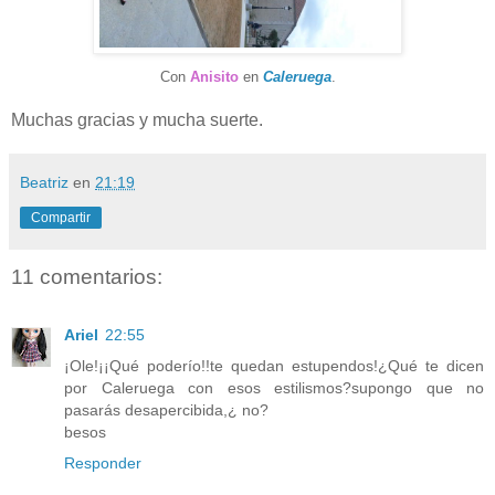
Con
Anisito
en
Caleruega
.
Muchas gracias y mucha suerte.
Beatriz
en
21:19
Compartir
11 comentarios:
Ariel
22:55
¡Ole!¡¡Qué poderío!!te quedan estupendos!¿Qué te dicen
por Caleruega con esos estilismos?supongo que no
pasarás desapercibida,¿ no?
besos
Responder