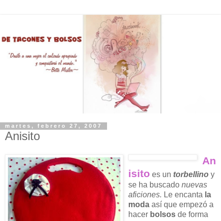
martes, febrero 27, 2007
Anisito
An
isito
es un
torbellino
y
se ha buscado
nuevas
aficiones.
Le encanta
la
moda
así que empezó a
hacer
bolsos
de forma