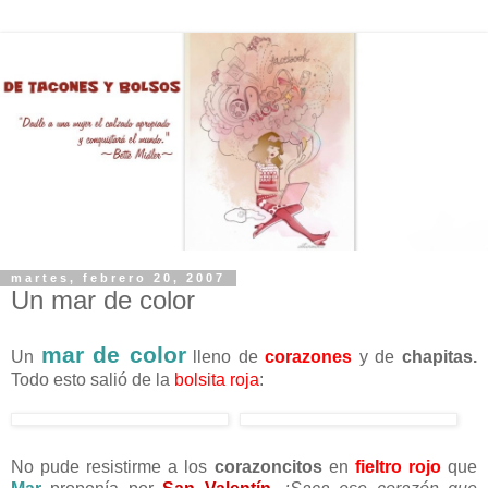
martes, febrero 20, 2007
Un mar de color
mar de color
Un
lleno de
corazones
y de
chapitas.
Todo esto salió de la
bolsita roja
:
No pude resistirme a los
corazoncitos
en
fieltro rojo
que