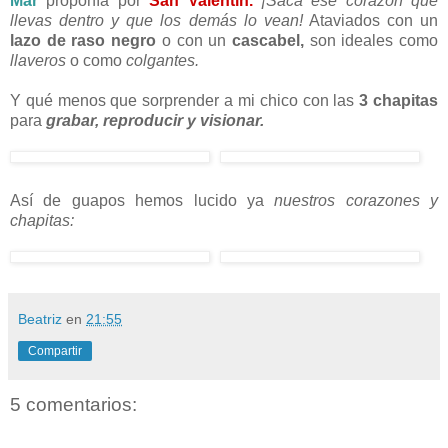
Mar
proponía por
San Valentín.
¡Saca ese corazón que
llevas dentro y que los demás lo vean!
Ataviados con un
lazo de raso negro
o con un
cascabel,
son ideales como
llaveros
o como
colgantes.
Y qué menos que sorprender a mi chico con las
3 chapitas
para
grabar, reproducir y visionar.
Así de guapos hemos lucido ya
nuestros corazones y
chapitas:
Beatriz
en
21:55
Compartir
5 comentarios: