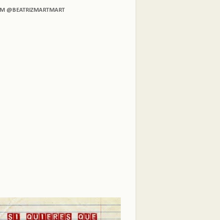
AM @BEATRIZMARTMART