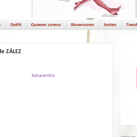
a
Outfit
Quienes somos
Showrooms
Sorteo
Tien
 de ZÁLEZ