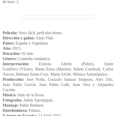
de beso ;)
Película:
Sexo fácil, películas tristes.
Dirección y guión:
Alejo Flah
.
Países:
España
y
Argentina
.
Año:
2015.
Duración:
92 min.
Género:
Comedia romántica
.
Interpretación:
Ernesto Alterio
(Pablo),
Quim
Gutiérrez
(Víctor),
Marta Etura
(Marina), Julieta Cardinali,
Carlos
Areces
,
Bárbara Santa-Cruz
, María Alché, Mónica Antonópulos.
Producción:
José Nolla, Gonzalo Salazar Simpson, Alex Zito,
Juan Pablo García, Juan Pablo Galli, Juan Vera y Alejandro
Cacetta.
Música:
Julio de la Rosa.
Fotografía:
Julián Apezteguía.
Montaje:
Pablo Barbieri.
Distribuidora:
Filmax
.
Estreno en España:
24 Abril 2015.