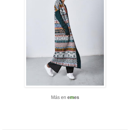
Más en
e
m
es