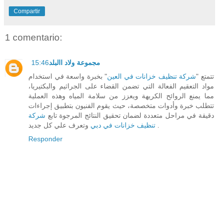
Compartir
1 comentario:
15:46
مجموعة ولاد االبلد
تتمتع "
شركة تنظيف خزانات في العين
" بخبرة واسعة في استخدام
مواد التعقيم الفعالة التي تضمن القضاء على الجراثيم والبكتيريا،
مما يمنع الروائح الكريهة ويعزز من سلامة المياه وهذه العملية
تتطلب خبرة وأدوات متخصصة، حيث يقوم الفنيون بتطبيق إجراءات
دقيقة في مراحل متعددة لضمان تحقيق النتائج المرجوة تابع
شركة
وتعرف علي كل جديد .
تنظيف خزانات في دبي
Responder