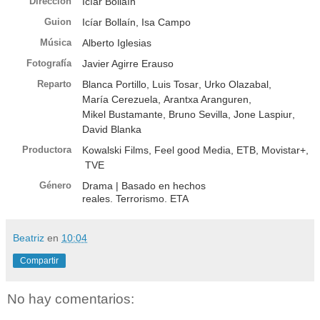
Dirección
Icíar Bollaín
Guion
Icíar Bollaín,
Isa Campo
Música
Alberto Iglesias
Fotografía
Javier Agirre Erauso
Reparto
Blanca Portillo
,
Luis Tosar
,
Urko Olazabal
,
María Cerezuela
,
Arantxa Aranguren
,
Mikel Bustamante
,
Bruno Sevilla
,
Jone Laspiur
,
David Blanka
Productora
Kowalski Films,
Feel good Media,
ETB,
Movistar+,
TVE
Género
Drama
| Basado en hechos
reales. Terrorismo. ETA
Beatriz
en
10:04
Compartir
No hay comentarios: