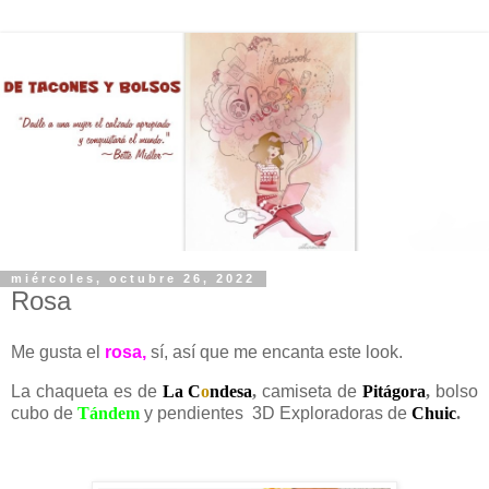
miércoles, octubre 26, 2022
Rosa
Me gusta el
rosa,
sí, así que me encanta este look.
La chaqueta es de
La C
o
ndesa
,
camiseta de
Pitágora
,
bolso
cubo de
Tándem
y pendientes
3D Exploradoras de
Chuic
.