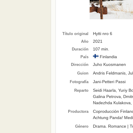
Hytti nro 6
Título original
2021
Año
107 min.
Duración
Finlandia
País
Juho Kuosmanen
Dirección
Andris Feldmanis,
Ju
Guion
Jani-Petteri Passi
Fotografía
Seidi Haarla
,
Yuriy B
Reparto
Galina Petrova
,
Dmitr
Nadezhda Kulakova
,
Coproducción Finlan
Productora
Achtung Panda! Medi
Drama
.
Romance
| T
Género