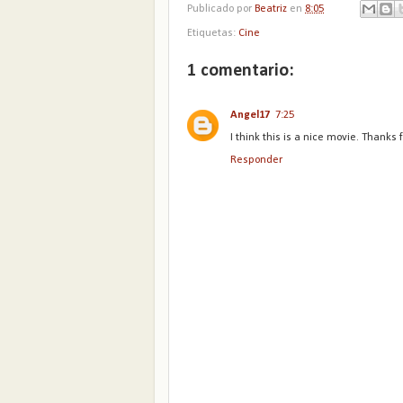
Publicado por
Beatriz
en
8:05
Etiquetas:
Cine
1 comentario:
Angel17
7:25
I think this is a nice movie. Thanks 
Responder