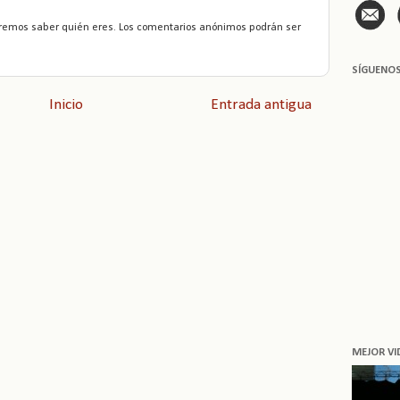
remos saber quién eres. Los comentarios anónimos podrán ser
SÍGUENO
Inicio
Entrada antigua
MEJOR VI