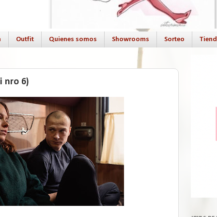
a
Outfit
Quienes somos
Showrooms
Sorteo
Tien
 nro 6)