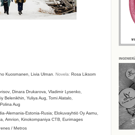
INGENIER
ho Kuosmanen,
Livia Ulman.
Novela:
Rosa Liksom
orisov
,
Dinara Drukarova
,
Vladimir Lysenko
,
iy Belenikhin
,
Yuliya Aug
,
Tomi Alatalo
,
Polina Aug
dia-Alemania-Estonia-Rusia;
Elokuvayhtiö Oy Aamu,
a,
Amrion,
Kinokompaniya CTB,
Eurimages
renes / Metros