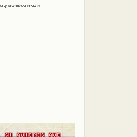
AM @BEATRIZMARTMART