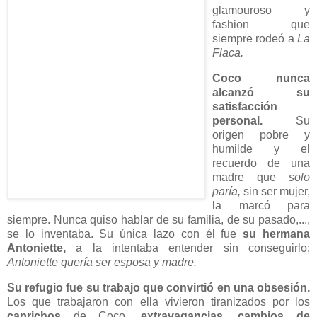
glamouroso y
fashion que
siempre rodeó a
La
Flaca.
Coco nunca
alcanzó su
satisfacción
personal.
Su
origen pobre y
humilde y el
recuerdo de una
madre que
solo
paría,
sin ser mujer,
la marcó para
siempre. Nunca quiso hablar de su familia, de su pasado,...,
se lo inventaba. Su única lazo con él fue
su hermana
Antoniette,
a la intentaba entender sin conseguirlo:
Antoniette quería ser esposa y madre.
Su refugio fue su trabajo que convirtió en una obsesión.
Los que trabajaron con ella vivieron tiranizados por los
caprichos
de Coco,
extravagancias, cambios de