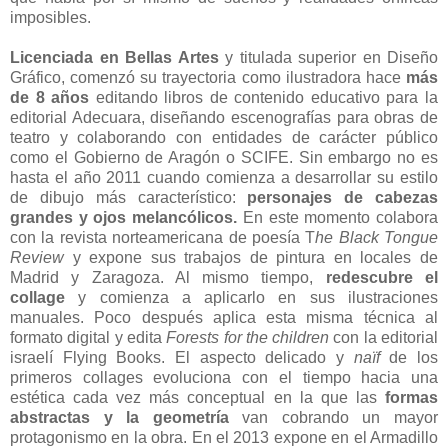
imposibles.
Licenciada en Bellas Artes
y titulada superior en Diseño
Gráfico, comenzó su trayectoria como ilustradora hace
más
de 8 años
editando libros de contenido educativo para la
editorial Adecuara, diseñando escenografías para obras de
teatro y colaborando con entidades de carácter público
como el Gobierno de Aragón o SCIFE. Sin embargo no es
hasta el año 2011 cuando comienza a desarrollar su estilo
de dibujo más característico:
personajes de cabezas
grandes y ojos melancólicos.
En este momento colabora
con la revista norteamericana de poesía T
he Black Tongue
Review
y expone sus trabajos de pintura en locales de
Madrid y Zaragoza. Al mismo tiempo,
redescubre el
collage
y comienza a aplicarlo en sus ilustraciones
manuales. Poco después aplica esta misma técnica al
formato digital y edita
Forests for the children
con la editorial
israelí Flying Books. El aspecto delicado y
naïf
de los
primeros collages evoluciona con el tiempo hacia una
estética cada vez más conceptual en la que las
formas
abstractas y la geometría
van cobrando un mayor
protagonismo en la obra. En el 2013 expone en el Armadillo