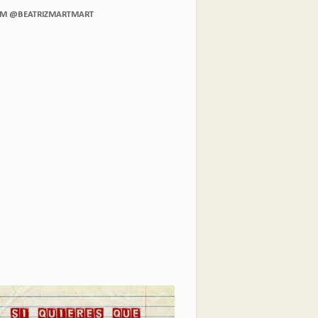
AM @BEATRIZMARTMART