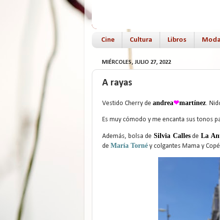
Cine
Cultura
Libros
Mod
MIÉRCOLES, JULIO 27, 2022
A rayas
andrea
❤
martínez
.
Vestido Cherry de
Nido
Es muy cómodo y me encanta sus tonos pa
Silvia Calles
La An
Además, bolsa de
de
María Torné
de
y colgantes Mama y Copé