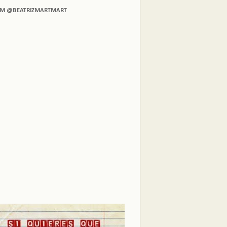
AM @BEATRIZMARTMART