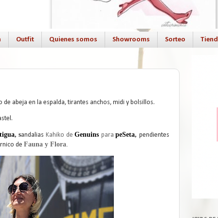
a
Outfit
Quienes somos
Showrooms
Sorteo
Tien
 de abeja en la espalda, tirantes anchos, midi y bolsillos.
stel.
tigua
, s
Genuins
peSeta
,
andalias
Kahiko de
para
pendientes
Fauna y Flora
.
rnico de