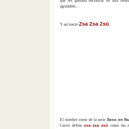
que les gustaba encontrar en una tien
agradable,…
Zsa Zsa Zsú
.
Y así nació
Sexo en Nu
El nombre viene de la serie
zsa zsa zsú
Carrie define
como
las m