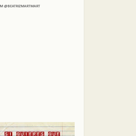
AM @BEATRIZMARTMART