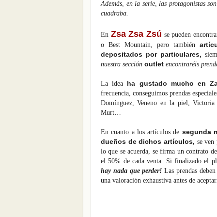
Además, en la serie, las protagonistas son
cuadraba.
Zsa Zsa Zsú
En
se pueden encontrar
artíc
o Best Mountain, pero también
depositados por particulares,
sie
outlet
nuestra sección
encontraréis pren
ha gustado mucho en Za
La idea
frecuencia, conseguimos prendas especia
Domínguez, Veneno en la piel, Victori
Murt…
segunda 
En cuanto a los artículos de
dueños de dichos artículos,
se ven 
lo que se acuerda, se firma un contrato de
el 50% de cada venta. Si finalizado el p
hay nada que perder!
Las prendas deben e
una valoración exhaustiva antes de aceptar