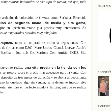
 compradoras habituales de este tipo de tienda, así que, todo
¿QUIÉNE
firmas
 artículos de colección, de
como Surkana, Riverside
ulos de segunda mano, de media y alta gama,
mpre en perfecto estado y a precios muy interesantes.
En
das de temporadas pasadas muy rebajadas.
ragoza,
tanto a compradores como a depositantes. Con
les de firmas como D&G, Marc Jacobs, Chanel, Loewe, Adolfo
a Beckham, Jota más Ge, Mariona Gen, Amitié, IKKS, Sita
mano,
una cita previa en la tienda con los
se realiza
y se asesora sobre el precio más adecuado para la venta. Con
CONOCIÉ
 depósito de tres meses de duración y se abona al depositante
lazo ha quedado algo sin vender, se le devuelve intacto.
¡No
star siempre en perfecto estado y limpias, así que se realiza
las.
SÍGUEME