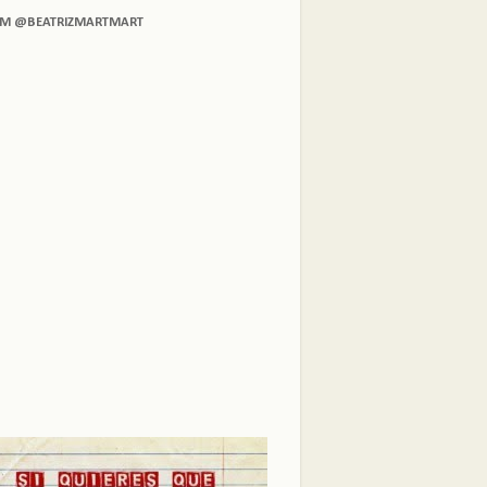
AM @BEATRIZMARTMART