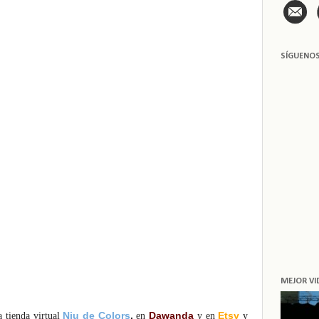
SÍGUENO
MEJOR VI
Niu de Colors
,
Dawanda
Etsy
a tienda virtual
en
y en
y