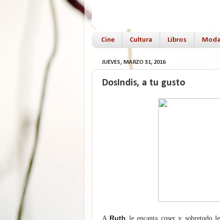
Cine
Cultura
Libros
Mod
JUEVES, MARZO 31, 2016
DosIndis, a tu gusto
Ruth
A
le encanta coser y sobretodo l