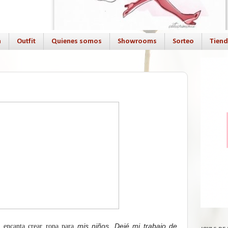
a
Outfit
Quienes somos
Showrooms
Sorteo
Tien
mis niños. Dejé mi trabajo de
e encanta crear ropa para