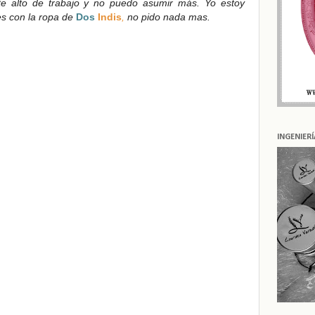
e alto de trabajo y no puedo asumir más. Y
o estoy
es con la ropa de
Dos
Indis
,
no pido nada mas.
INGENIER