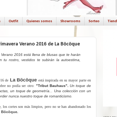
a
Outfit
Quienes somos
Showrooms
Sorteo
Tien
Primavera Verano 2016 de La Böcöque
Verano 2016 está llena de blusas que te harán
n tu rostro, vestidos te subirán la autoestima,
La Böcöque
016 de
está inspirada en su mayor parte en
"Tribut Bauhaus".
Un toque de
mbre no podía ser otro:
tractas, un toque de geometría... Una colección con un
erder nunca nuestro toque de romanticismo.
e, los cortes son más limpios, pero no se han abandonado los
 Böcöque
.