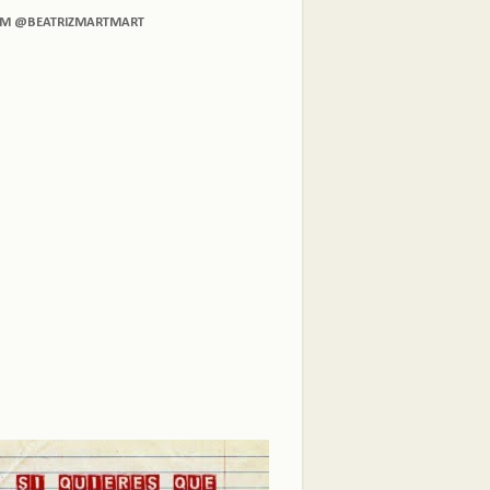
AM @BEATRIZMARTMART