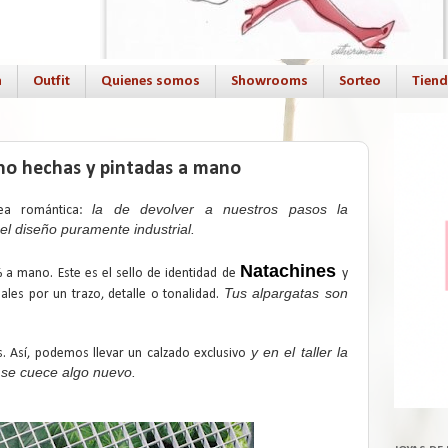
a
Outfit
Quienes somos
Showrooms
Sorteo
Tien
ino hechas y pintadas a mano
la de devolver a nuestros pasos la
dea romántica:
l diseño puramente industrial.
Natachines
a mano. Este es el sello de identidad de
y
Tus alpargatas son
les por un trazo, detalle o tonalidad.
y en el taller la
s. Así, podemos llevar un calzado exclusivo
 se cuece algo nuevo.