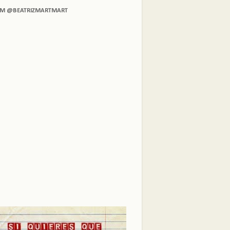
AM @BEATRIZMARTMART