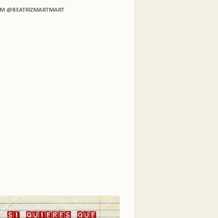
AM @BEATRIZMARTMART