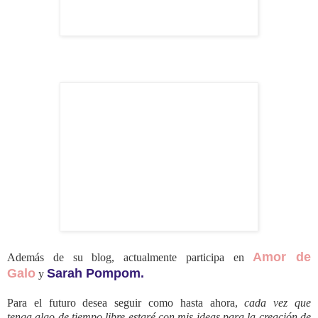
Amor de
Además de su
blog,
actualmente
participa
en
Galo
Sarah Pompom
.
y
Para el futuro
desea
seguir como hasta ahora,
cada vez que
tenga
algo de tiempo libre
estaré con
mis ideas para
la creación
de