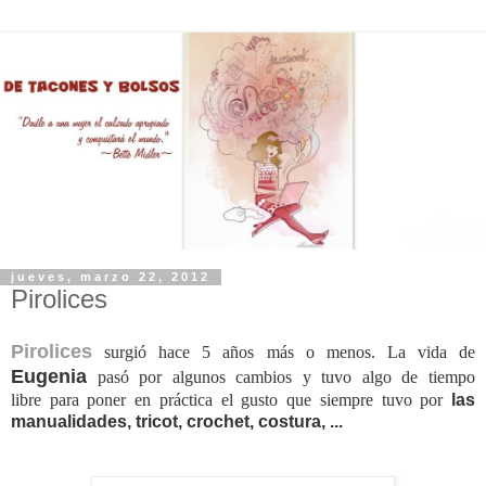
jueves, marzo 22, 2012
Pirolices
Pirolices
surgió
hace 5
años más
o
menos.
La vida de
Eugenia
pasó por algunos cambios y tuvo algo
de tiempo
libre
para poner en práctica
el gusto que
siempre tuvo por
las
manualidades,
tricot
,
crochet
, costura, ...